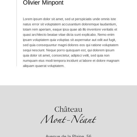
Olivier Minpont
Lorem ipsum dolor sit amet, sed ut perspiciatis unde omnis iste
natus error sit voluptatem accusantium doloremque laudantium,
totam rem aperiam, eaque ipsa quae ab illo inventore veritatis et
quasi architecto beatae vitae dicta sunt explicabo. Nemo enim
ipsam voluptatem quia voluptas sit aspernatur aut odit aut fugit,
sed quia consequuntur magni dolores eos qui ratione voluptatem
sequi nesciunt. Neque porro quisquam est, qui dolorem ipsum
quia dolor sit amet, consectetur, adipisci velit, sed quia non
numquam eius modi tempora incidunt ut labore et dolore magnam
aliquam quaerat voluptatem.
Avenue de la Plaine, 56