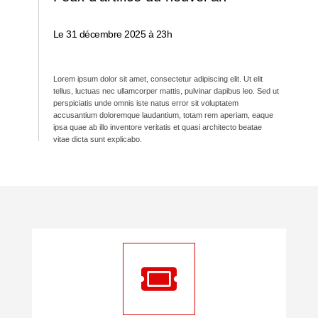
Le 31 décembre 2025 à 23h
Lorem ipsum dolor sit amet, consectetur adipiscing elit. Ut elit
tellus, luctuas nec ullamcorper mattis, pulvinar dapibus leo. Sed ut
perspiciatis unde omnis iste natus error sit voluptatem
accusantium doloremque laudantium, totam rem aperiam, eaque
ipsa quae ab illo inventore veritatis et quasi architecto beatae
vitae dicta sunt explicabo.