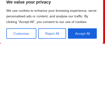
We value your privacy
Enfants de moins de 12 ans: gratuit
We use cookies to enhance your browsing experience, serve
personalised ads or content, and analyse our traffic. By
clicking "Accept All", you consent to our use of cookies.
Customise
Reject All
Accept All
Horaires
Accès de 10 à 18h.
Pour votre meilleur confort, la dernière admission
se fait à 17h.