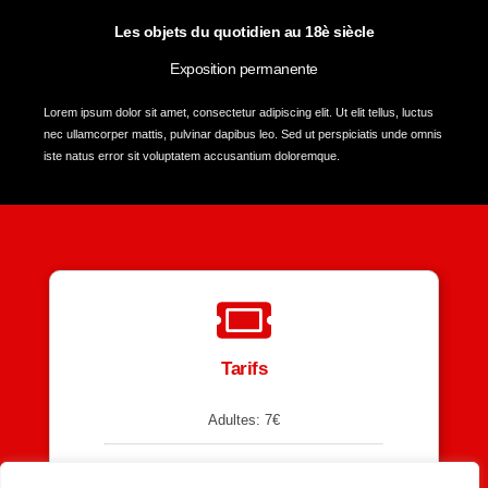
Les objets du quotidien au 18è siècle
Exposition permanente
Lorem ipsum dolor sit amet, consectetur adipiscing elit. Ut elit tellus, luctus
nec ullamcorper mattis, pulvinar dapibus leo. Sed ut perspiciatis unde omnis
iste natus error sit voluptatem accusantium doloremque.
Tarifs
Adultes: 7€
Seniors et jeunes de 12 à 18 ans: 5€