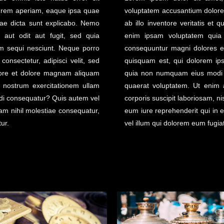
 rem aperiam, eaque ipsa quae
voluptatem accusantium dolor
vitae dicta sunt explicabo. Nemo
ab illo inventore veritatis et 
 aut odit aut fugit, sed quia
enim ipsam voluptatem quia v
m sequi nesciunt. Neque porro
consequuntur magni dolores e
onsectetur, adipisci velit, sed
quisquam est, qui dolorem ipsu
ore et dolore magnam aliquam
quia non numquam eius modi 
 nostrum exercitationem ullam
quaerat voluptatem. Ut enim 
modi consequatur? Quis autem vel
corporis suscipit laboriosam, n
uam nihil molestiae consequatur,
eum iure reprehenderit qui in e
ur.
vel illum qui dolorem eum fugiat