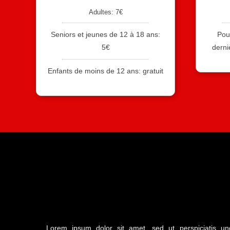
Adultes: 7€
Seniors et jeunes de 12 à 18 ans:
Pour
5€
derni
Enfants de moins de 12 ans: gratuit
Lorem ipsum dolor sit amet, sed ut perspiciatis un