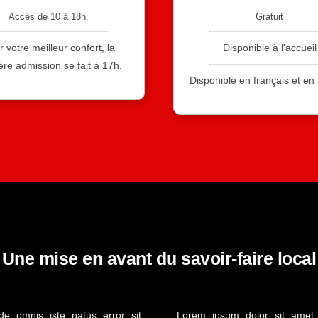
Accès de 10 à 18h.
Gratuit
 votre meilleur confort, la
Disponible à l'accueil
ère admission se fait à 17h.
Disponible en français et en
Une mise en avant du savoir-faire local
de omnis iste natus error sit
Lorem ipsum dolor sit amet, 