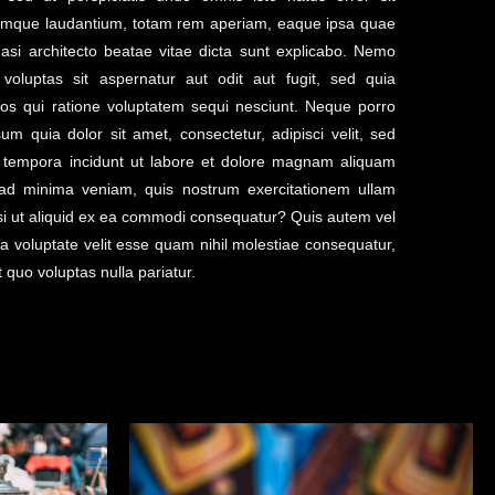
emque laudantium, totam rem aperiam, eaque ipsa quae
quasi architecto beatae vitae dicta sunt explicabo. Nemo
oluptas sit aspernatur aut odit aut fugit, sed quia
os qui ratione voluptatem sequi nesciunt. Neque porro
m quia dolor sit amet, consectetur, adipisci velit, sed
tempora incidunt ut labore et dolore magnam aliquam
ad minima veniam, quis nostrum exercitationem ullam
isi ut aliquid ex ea commodi consequatur? Quis autem vel
a voluptate velit esse quam nihil molestiae consequatur,
 quo voluptas nulla pariatur.