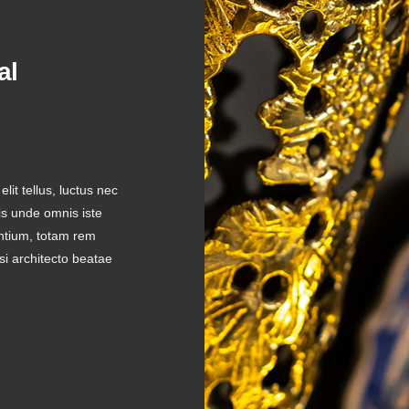
al
lit tellus, luctus nec
is unde omnis iste
ntium, totam rem
si architecto beatae