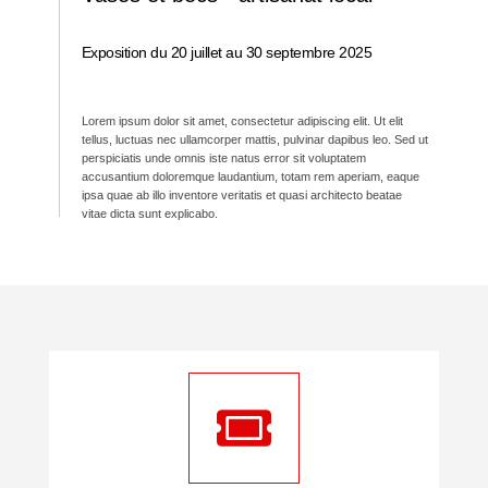
Exposition du 20 juillet au 30 septembre 2025
Lorem ipsum dolor sit amet, consectetur adipiscing elit. Ut elit
tellus, luctuas nec ullamcorper mattis, pulvinar dapibus leo. Sed ut
perspiciatis unde omnis iste natus error sit voluptatem
accusantium doloremque laudantium, totam rem aperiam, eaque
ipsa quae ab illo inventore veritatis et quasi architecto beatae
vitae dicta sunt explicabo.